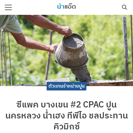
Skip
to
Search
content
for:
รีตผสมเสร็จ
ตัวแทนจำหน่ายปูน
ซีแพค บางเขน #2 CPAC ปูน
นครหลวง น่ำเฮง ทีพีไอ ชลประทาน
คิวมิกซ์