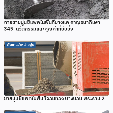
การขายปูนซีแพคในพื้นที่บางแค กาญจนาภิเษก
345: นวัตกรรมและคุณค่าที่ยับยั้ง
ตัวแทนจำหน่ายปูน
ขายปูนซีแพคในพื้นที่จอมทอง บางบอน พระราม 2