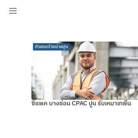
Skip
to
content
Se
fo
รีตผสมเสร็จ
ตัวแทนจำหน่ายปูน
ซีแพค บางซ่อน CPAC ปูน รับเหมาเทพื้น