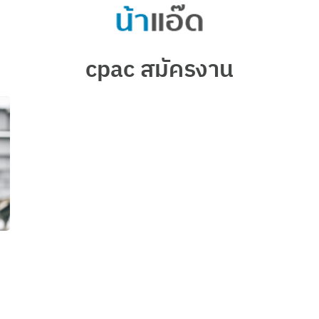
arch
cpac สมัครงาน
r: